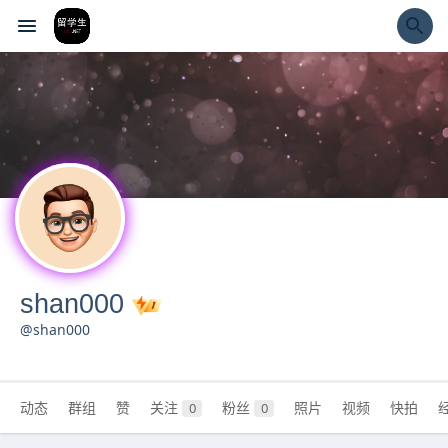
经验市
shan000
@shan000
动态
群组
赞
关注
粉丝
照片
视频
快拍
0
0