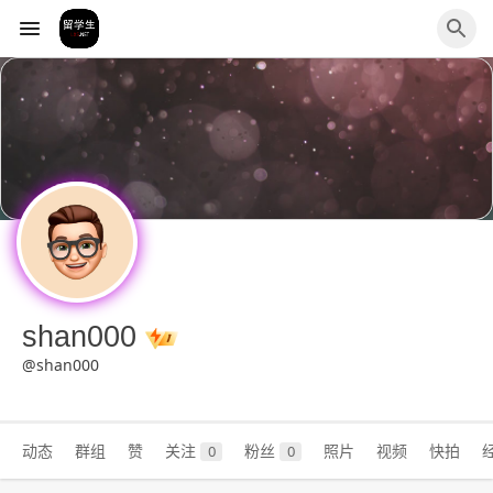
shan000
@shan000
动态
群组
赞
关注
粉丝
照片
视频
快拍
0
0