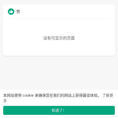
赞
没有可显示的页面
本网站使用 cookie 来确保您在我们的网站上获得最佳体验。
了解更
多
知道了！
找学长
动态
市场
我的
发布