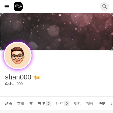
shan000
@shan000
动态
群组
赞
关注
粉丝
照片
视频
快拍
0
0