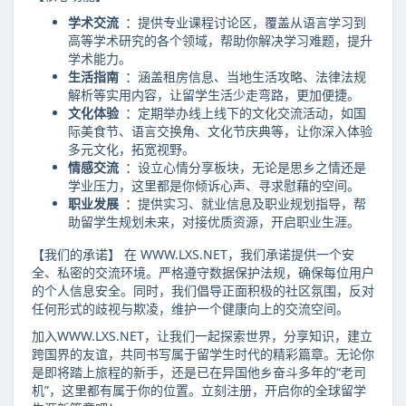
学术交流
：提供专业课程讨论区，覆盖从语言学习到
高等学术研究的各个领域，帮助你解决学习难题，提升
学术能力。
生活指南
：涵盖租房信息、当地生活攻略、法律法规
解析等实用内容，让留学生活少走弯路，更加便捷。
文化体验
：定期举办线上线下的文化交流活动，如国
际美食节、语言交换角、文化节庆典等，让你深入体验
多元文化，拓宽视野。
情感交流
：设立心情分享板块，无论是思乡之情还是
学业压力，这里都是你倾诉心声、寻求慰藉的空间。
职业发展
：提供实习、就业信息及职业规划指导，帮
助留学生规划未来，对接优质资源，开启职业生涯。
【我们的承诺】 在 WWW.LXS.NET，我们承诺提供一个安
全、私密的交流环境。严格遵守数据保护法规，确保每位用户
的个人信息安全。同时，我们倡导正面积极的社区氛围，反对
任何形式的歧视与欺凌，维护一个健康向上的交流空间。
加入WWW.LXS.NET，让我们一起探索世界，分享知识，建立
跨国界的友谊，共同书写属于留学生时代的精彩篇章。无论你
是即将踏上旅程的新手，还是已在异国他乡奋斗多年的“老司
机”，这里都有属于你的位置。立刻注册，开启你的全球留学