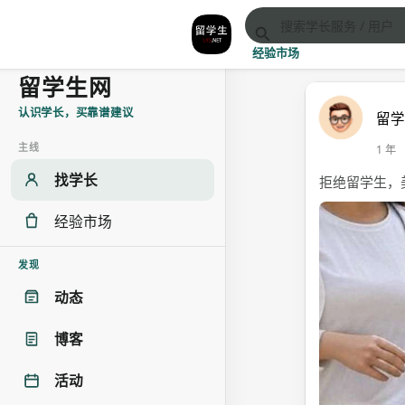
经验市场
留学生网
认识学长，买靠谱建议
留
主线
1 年
找学长
拒绝留学生，
经验市场
发现
动态
博客
活动