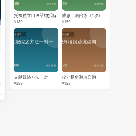
托福独立口语结构拆解
雅思口语陪练（1次）
¥189
¥159
文献综述方法一对一
校外租房避坑咨询
¥399
¥129