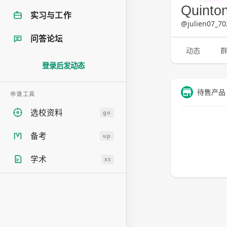
Quinto
实习与工作
@julien07_70
问答论坛
动态
登录后发动态
待售产品
申请工具
选校资料
go
备考
up
学术
xs