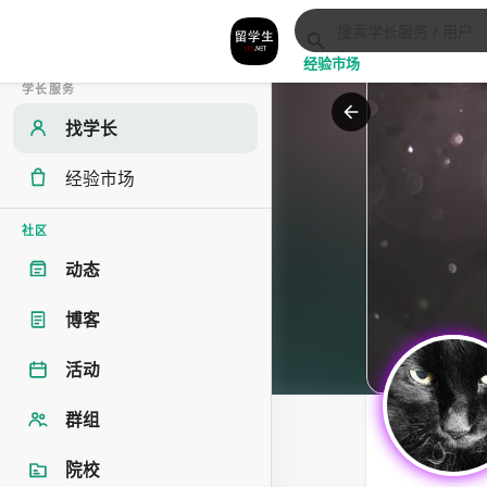
经验市场
学长服务
找学长
经验市场
社区
动态
博客
活动
群组
院校