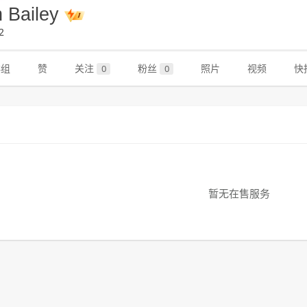
n Bailey
2
群组
赞
关注
粉丝
照片
视频
快
0
0
暂无在售服务