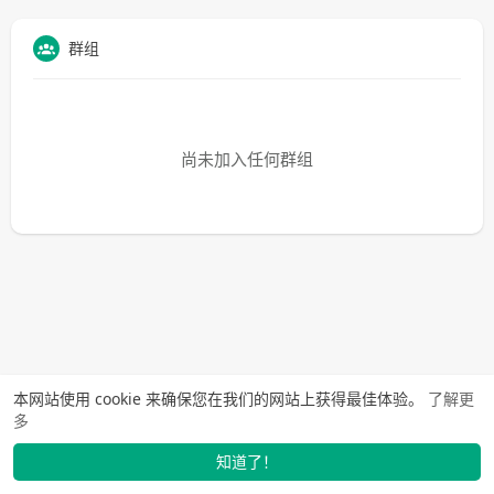
群组
尚未加入任何群组
本网站使用 cookie 来确保您在我们的网站上获得最佳体验。
了解更
多
知道了！
找学长
动态
市场
我的
发布