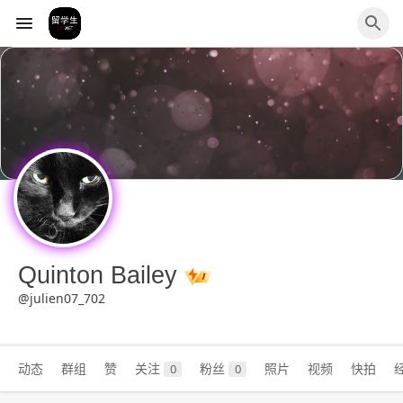
Quinton Bailey
@julien07_702
动态
群组
赞
关注
粉丝
照片
视频
快拍
0
0