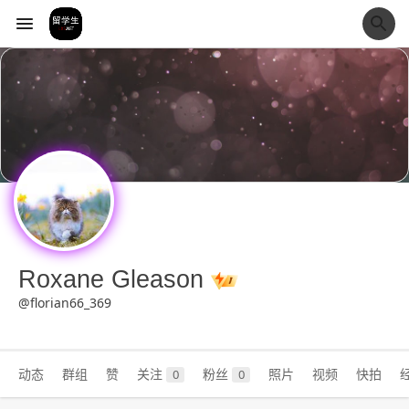
经验市
Roxane Gleason
@florian66_369
动态
群组
赞
关注
粉丝
照片
视频
快拍
0
0