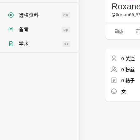
Roxane
@florian66_3
选校资料
go
备考
up
动态
学术
xs
0 关注
0 粉丝
0 帖子
女