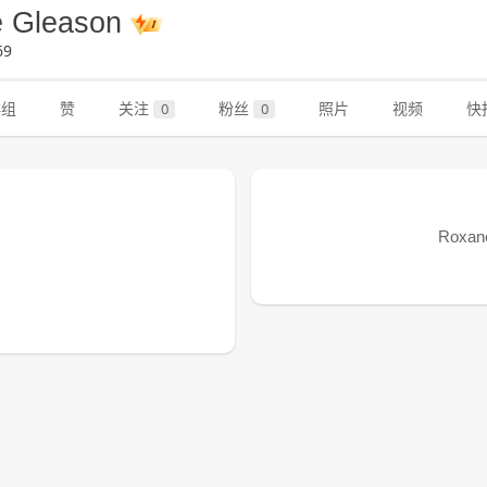
 Gleason
69
群组
赞
关注
粉丝
照片
视频
快
0
0
Roxa