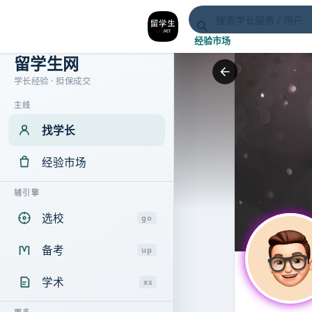
经验市场
留学生网
学长经验 · 担保成交
主线
找学长
经验市场
辅引擎
选校
go
备考
up
学术
xs