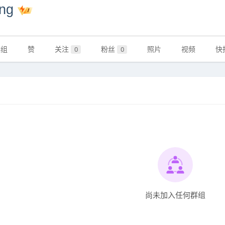
ang
群组
赞
关注
粉丝
照片
视频
快
0
0
尚未加入任何群组