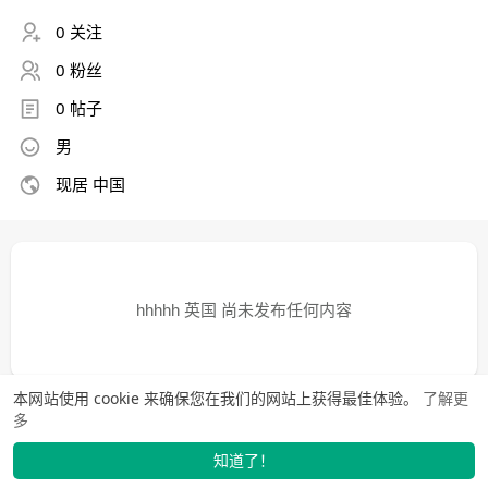
0 关注
0 粉丝
0 帖子
男
现居 中国
hhhhh 英国 尚未发布任何内容
本网站使用 cookie 来确保您在我们的网站上获得最佳体验。
了解更
多
知道了！
找学长
动态
市场
我的
发布