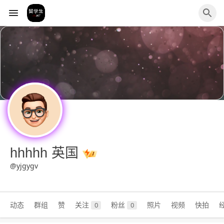
hhhhh 英国
@yjgygv
动态
群组
赞
关注
粉丝
照片
视频
快拍
0
0