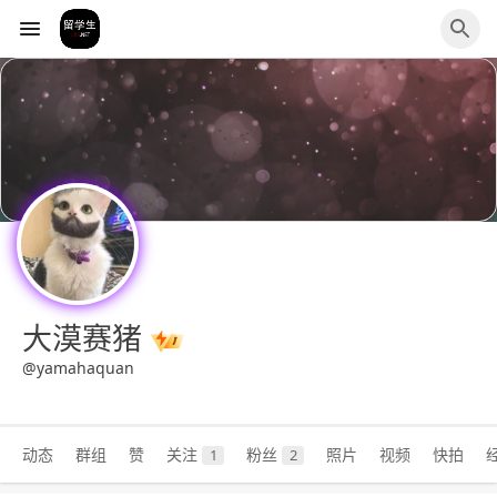
大漠赛猪
@yamahaquan
动态
群组
赞
关注
粉丝
照片
视频
快拍
1
2