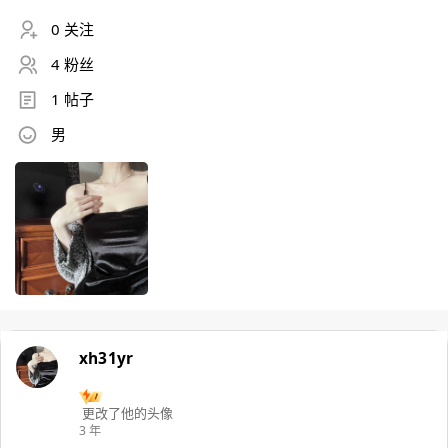
0 关注
4 粉丝
1 帖子
男
xh31yr
更改了他的头像
3 年