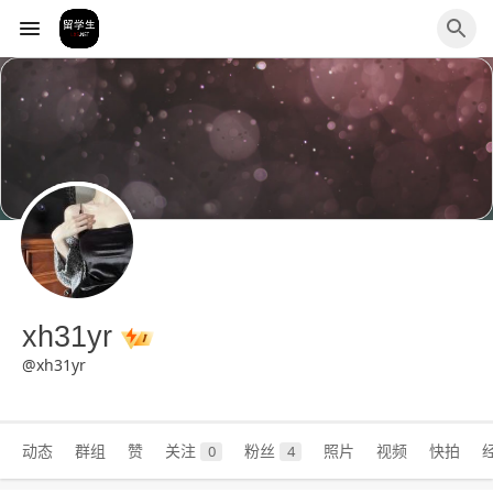
xh31yr
@xh31yr
动态
群组
赞
关注
粉丝
照片
视频
快拍
0
4