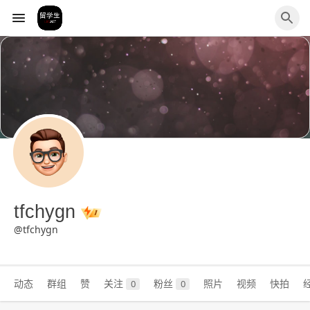
tfchygn
@tfchygn
动态
群组
赞
关注
粉丝
照片
视频
快拍
0
0