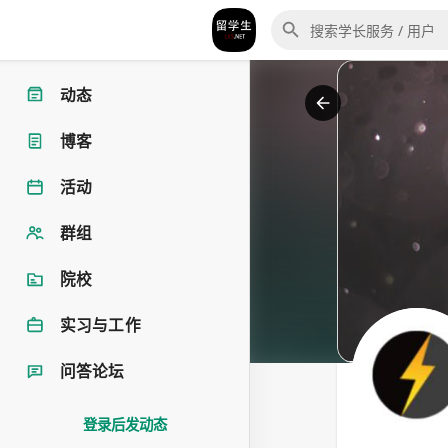
动态
博客
活动
群组
院校
实习与工作
问答论坛
登录后发动态