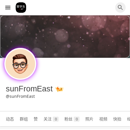
sunFromEast
@sunFromEast
动态
群组
赞
关注
粉丝
照片
视频
快拍
0
0