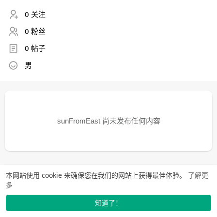
0 关注
0 粉丝
0 帖子
男
sunFromEast 尚未发布任何内容
本网站使用 cookie 来确保您在我们的网站上获得最佳体验。
了解更
多
知道了！
找学长
动态
市场
我的
发布