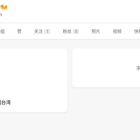
n
群组
赞
关注
粉丝
照片
视频
快
1
0
国台湾