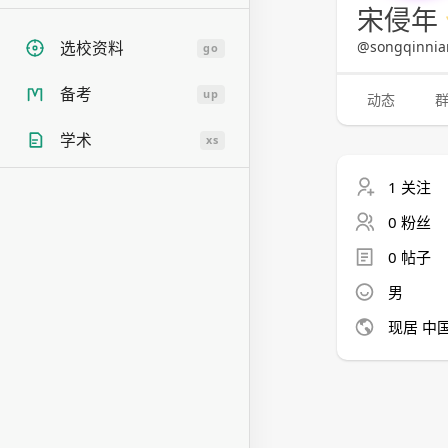
宋侵年
@songqinnia
选校资料
go
备考
up
动态
学术
xs
1 关注
0 粉丝
0 帖子
男
现居 中