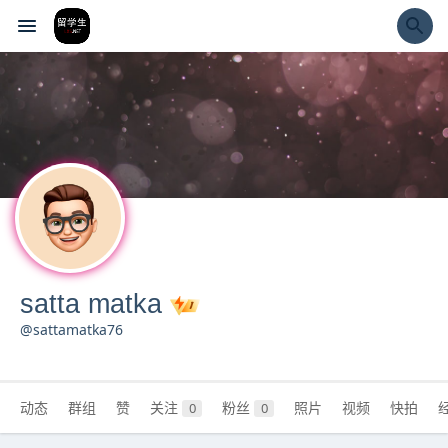
经验市
satta matka
@sattamatka76
动态
群组
赞
关注
粉丝
照片
视频
快拍
0
0