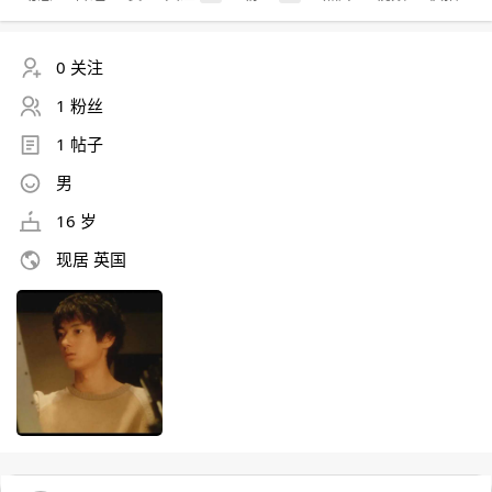
0 关注
1 粉丝
1 帖子
男
16 岁
现居 英国