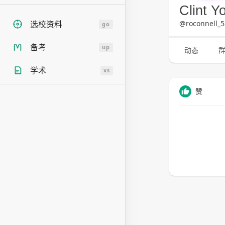
Clint Y
@roconnell_5
选校资料
go
备考
up
动态
学术
xs
赞