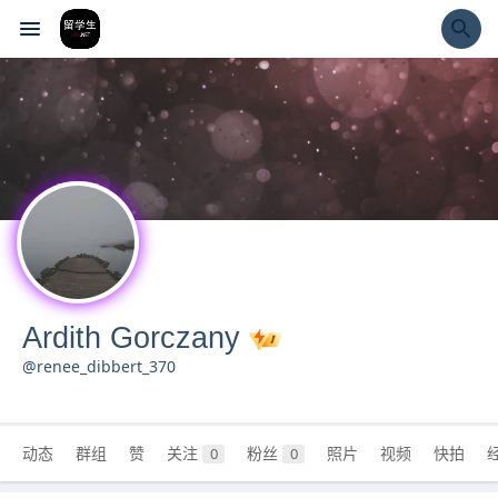
经验市
Ardith Gorczany
@renee_dibbert_370
动态
群组
赞
关注
粉丝
照片
视频
快拍
0
0