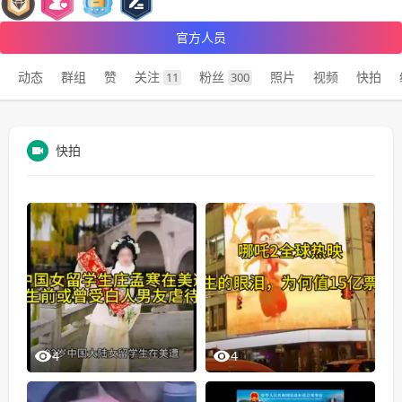
官方人员
动态
群组
赞
关注
粉丝
照片
视频
快拍
11
300
快拍
4
4