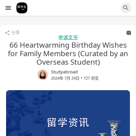
分享
申请文书
66 Heartwarming Birthday Wishes
for Family Members (Curated by an
Overseas Student)
Studyabroad
•
2024年 7月 29日
727 浏览