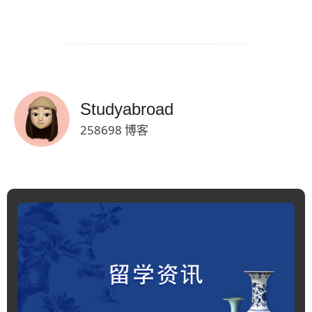
Studyabroad
258698 博客