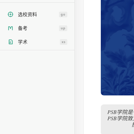
选校资料
go
备考
up
学术
xs
PSB学院
PSB学院