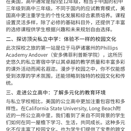
在美国，高中通常是指9至12年级，相当于中国的初中
三年级到高中三年级。不同于国内的应试教育模式，美
国高中更注重学生的个性化发展和综合素质培养。课程
设置灵活多样，除了必修的基础科目外，还提供了丰富
的选修课程供学生根据兴趣和未来规划自由选择。
二、探访顶尖私立中学：体验不一样的校园文化
此次探校之旅的第一站是位于马萨诸塞州的Phillips
Academy Andover（安多佛菲利普斯学院），这所历
史悠久的私立寄宿中学以其卓越的教学质量和丰富多彩
的课外活动而闻名遐迩。漫步于校园之中，你不仅能感
受到浓厚的学术氛围，还能领略到独特的校园文化和传
统。
三、走进公立高中：了解多元化的教育环境
与私立学校相比，美国的公立高中更加注重包容性和多
样性。在California State University, Long Beach附
近的一所公立高中里，我们看到了来自不同背景的学生
们如何在同一屋檐下学习、生活，共同成长。这种多元
化不仅丰富了校园文化，也为学生们提供了宝贵的跨文