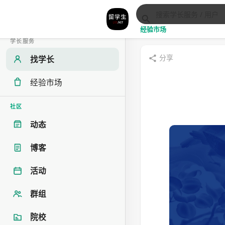
经验市场
学长服务
分享
找学长
经验市场
社区
动态
博客
活动
群组
院校