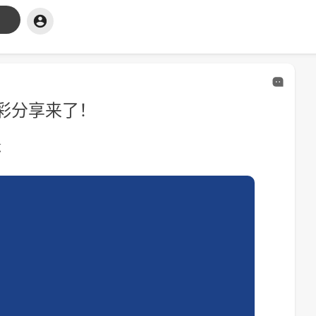
彩分享来了！
览