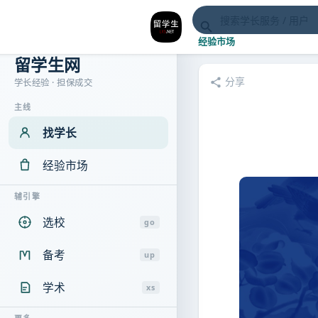
经验市场
留学生网
分享
学长经验 · 担保成交
主线
找学长
经验市场
辅引擎
选校
go
备考
up
学术
xs