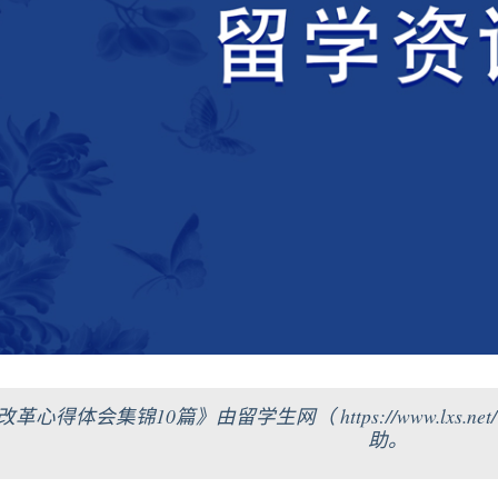
革心得体会集锦10篇》由留学生网（ https://www.lxs
助。