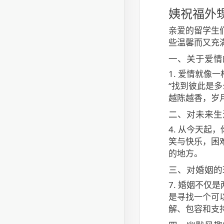
姨祝福外甥
亲爱的留学生
些温馨而又充
一、关于爱情
1. 爱情就像
“找到彼此是多
越陈越香，岁
二、对未来生
4. 从今天起
笑与快乐，困
的地方。
三、对婚姻的
7. 婚姻不仅
是寻找一个可
解、包容和支