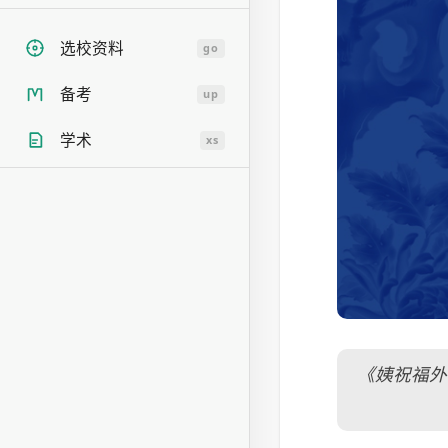
选校资料
go
备考
up
学术
xs
《姨祝福外甥