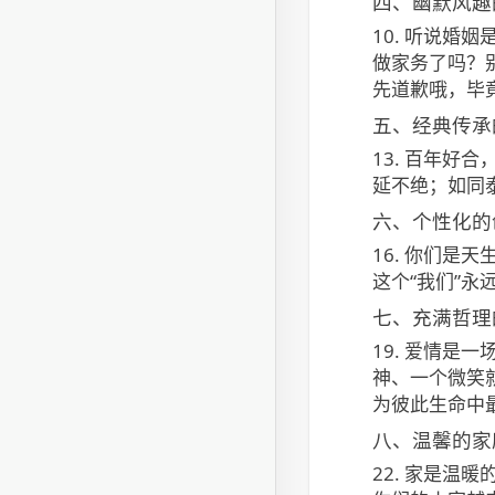
四、幽默风趣
10. 听说婚
做家务了吗？
先道歉哦，毕
五、经典传承
13. 百年好
延不绝；如同
六、个性化的
16. 你们是
这个“我们”永
七、充满哲理
19. 爱情是
神、一个微笑
为彼此生命中
八、温馨的家
22. 家是温