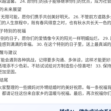
来越温馨。 24. 愿你们的孩子能够继承你们的优点，成为
的未来展望
满了无限可能，愿你们携手共创美好明天。 26. 不管前方道
愿你们的人生旅程中，既有春风得意之时，也有秋水共长天一色
子特别的祝福
个特别的日子，愿你们的爱情像今天的阳光一样明媚灿烂。 29
能感到满满的幸福。 30. 在这个特别的日子里，送上最真诚
醒与建议
活可能会遇到各种挑战，记得要多沟通、多体谅，这样才能更好地
活增添不少色彩。不妨试试给对方制造些小惊喜吧！ 33. 
更加坚固。
结尾
大家整理的一些姨妈对外甥结婚时的美好祝愿。每一条祝福
，都请记住这份来自家乡的温暖与祝福。最后，再次祝福你