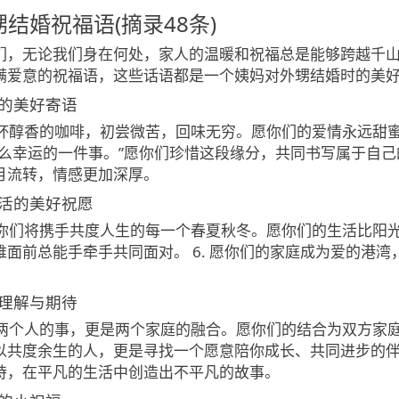
结婚祝福语(摘录48条)
们，无论我们身在何处，家人的温暖和祝福总是能够跨越千
满爱意的祝福语，这些话语都是一个姨妈对外甥结婚时的美
的美好寄语
一杯醇香的咖啡，初尝微苦，回味无穷。愿你们的爱情永远甜蜜
么幸运的一件事。”愿你们珍惜这段缘分，共同书写属于自己的
月流转，情感更加深厚。
活的美好祝愿
，你们将携手共度人生的每一个春夏秋冬。愿你们的生活比阳光
难面前总能手牵手共同面对。 6. 愿你们的家庭成为爱的港
理解与期待
是两个人的事，更是两个家庭的融合。愿你们的结合为双方家庭
以共度余生的人，更是寻找一个愿意陪你成长、共同进步的伴侣
持，在平凡的生活中创造出不平凡的故事。