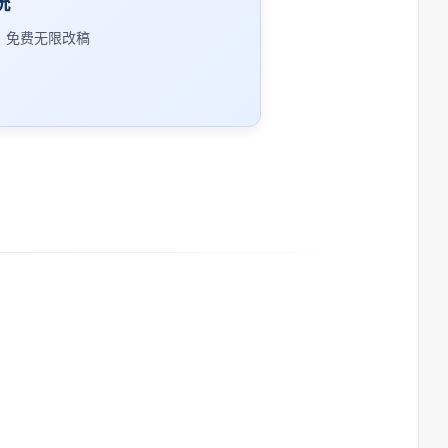
统
｜免费无限改稿