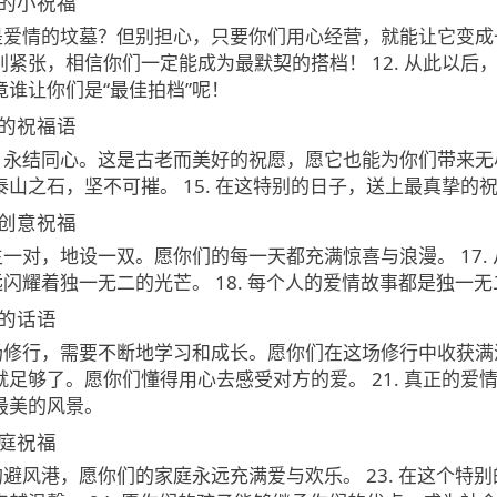
的小祝福
姻是爱情的坟墓？但别担心，只要你们用心经营，就能让它变成一
别紧张，相信你们一定能成为最默契的搭档！ 12. 从此以
竟谁让你们是“最佳拍档”呢！
的祝福语
合，永结同心。这是古老而美好的祝愿，愿它也能为你们带来无尽
泰山之石，坚不可摧。 15. 在这特别的日子，送上最真挚的
创意祝福
天生一对，地设一双。愿你们的每一天都充满惊喜与浪漫。 17
远闪耀着独一无二的光芒。 18. 每个人的爱情故事都是独
的话语
一场修行，需要不断地学习和成长。愿你们在这场修行中收获满满
就足够了。愿你们懂得用心去感受对方的爱。 21. 真正的
最美的风景。
庭祝福
暖的避风港，愿你们的家庭永远充满爱与欢乐。 23. 在这个