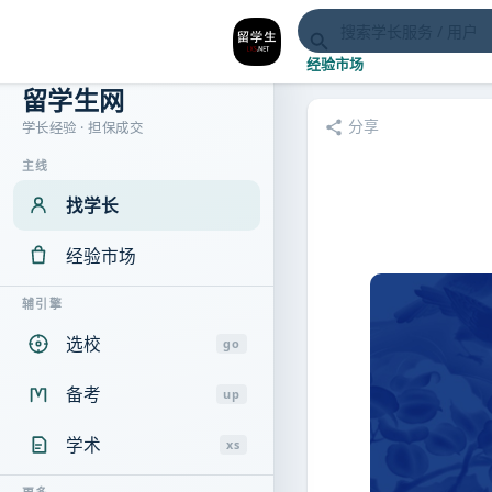
经验市场
留学生网
分享
学长经验 · 担保成交
主线
找学长
经验市场
辅引擎
选校
go
备考
up
学术
xs