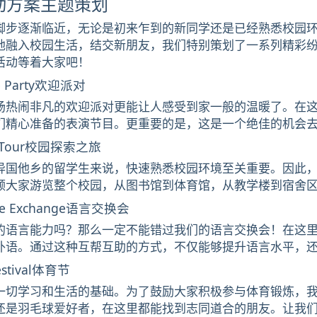
动方案主题策划
脚步逐渐临近，无论是初来乍到的新同学还是已经熟悉校园
地融入校园生活，结交新朋友，我们特别策划了一系列精彩
活动等着大家吧！
 Party欢迎派对
场热闹非凡的欢迎派对更能让人感受到家一般的温暖了。在
们精心准备的表演节目。更重要的是，这是一个绝佳的机会
 Tour校园探索之旅
异国他乡的留学生来说，快速熟悉校园环境至关重要。因此
领大家游览整个校园，从图书馆到体育馆，从教学楼到宿舍
e Exchange语言交换会
的语言能力吗？那么一定不能错过我们的语言交换会！在这
外语。通过这种互帮互助的方式，不仅能够提升语言水平，
estival体育节
一切学习和生活的基础。为了鼓励大家积极参与体育锻炼，
还是羽毛球爱好者，在这里都能找到志同道合的朋友。让我