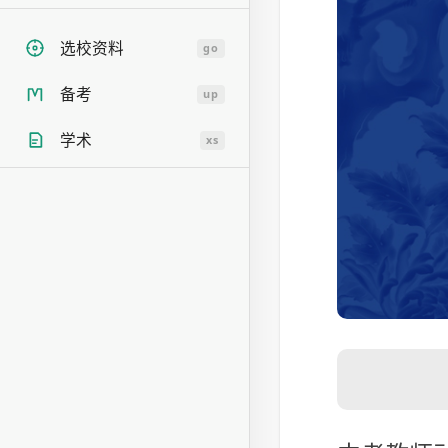
选校资料
go
备考
up
学术
xs