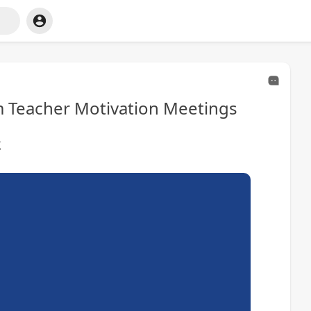
m Teacher Motivation Meetings
览