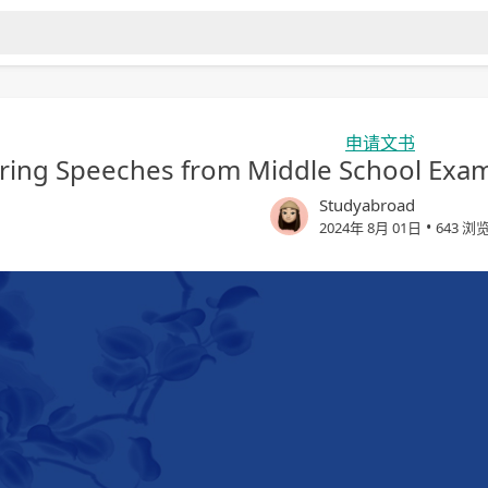
申请文书
iring Speeches from Middle School Exa
Studyabroad
•
2024年 8月 01日
643 浏