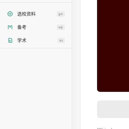
选校资料
go
备考
up
学术
xs