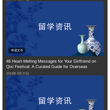
申请文书
46 Heart-Melting Messages for Your Girlfriend on
Qixi Festival: A Curated Guide for Overseas
Students
2024年 8月 01日