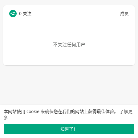
0 关注
成员
不关注任何用户
本网站使用 cookie 来确保您在我们的网站上获得最佳体验。
了解更
多
知道了！
找学长
动态
市场
我的
发布