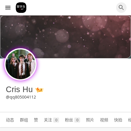
Cris Hu
@qq805004112
动态
群组
赞
关注
粉丝
照片
视频
快拍
0
0