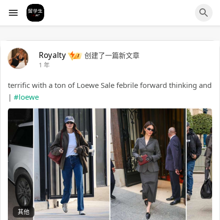
Royalty
创建了一篇新文章
1 年
terrific with a ton of Loewe Sale febrile forward thinking and
|
#loewe
其他