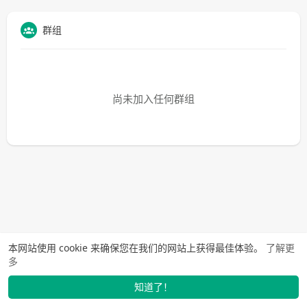
群组
尚未加入任何群组
本网站使用 cookie 来确保您在我们的网站上获得最佳体验。
了解更
多
知道了！
找学长
动态
市场
我的
发布