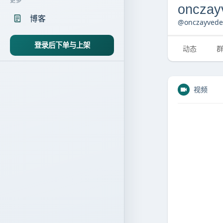
更多
oncza
博客
@onczayvede
登录后下单与上架
动态
视频