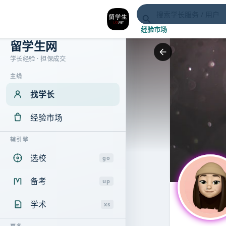
经验市场
留学生网
学长经验 · 担保成交
主线
找学长
经验市场
辅引擎
选校
go
备考
up
学术
xs