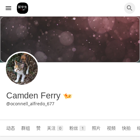
Camden Ferry
@oconnell_alfredo_677
动态
群组
赞
关注
粉丝
照片
视频
快拍
0
1