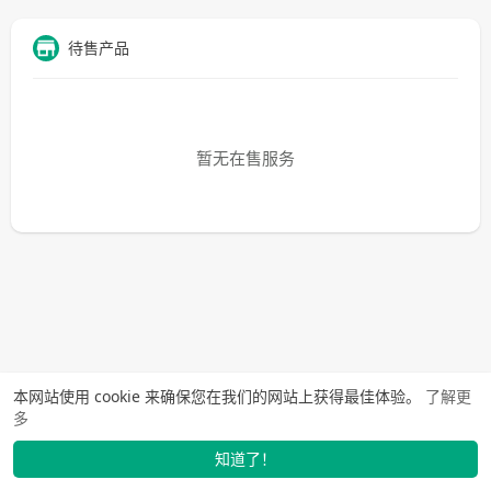
待售产品
暂无在售服务
本网站使用 cookie 来确保您在我们的网站上获得最佳体验。
了解更
多
知道了！
找学长
动态
市场
我的
发布