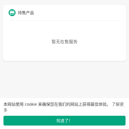
待售产品
暂无在售服务
本网站使用 cookie 来确保您在我们的网站上获得最佳体验。
了解更
多
知道了！
找学长
动态
市场
我的
发布