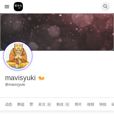
mavisyuki
@mavisyuki
动态
群组
赞
关注
粉丝
照片
视频
快拍
0
0