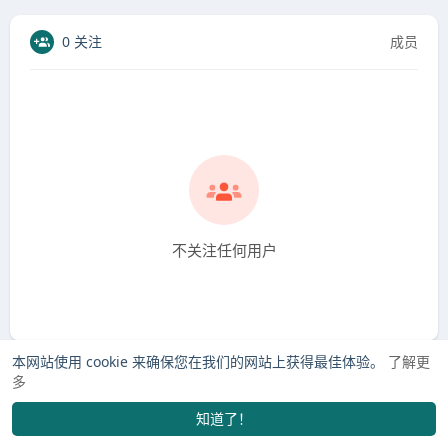
0 关注
成员
不关注任何用户
本网站使用 cookie 来确保您在我们的网站上获得最佳体验。
了解更
多
知道了！
找学长
市场
订单
我的
发布