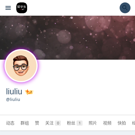
经验市
liuliu
@liuliu
动态
群组
赞
关注
粉丝
照片
视频
快拍
0
1