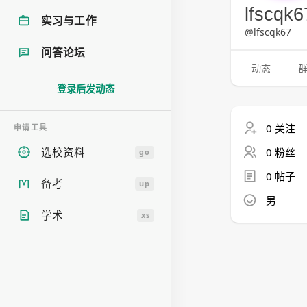
lfscqk
实习与工作
@lfscqk67
问答论坛
动态
登录后发动态
0 关注
申请工具
选校资料
0 粉丝
go
0 帖子
备考
up
男
学术
xs