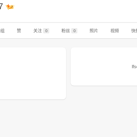
67
群组
赞
关注
粉丝
照片
视频
快
0
0
l