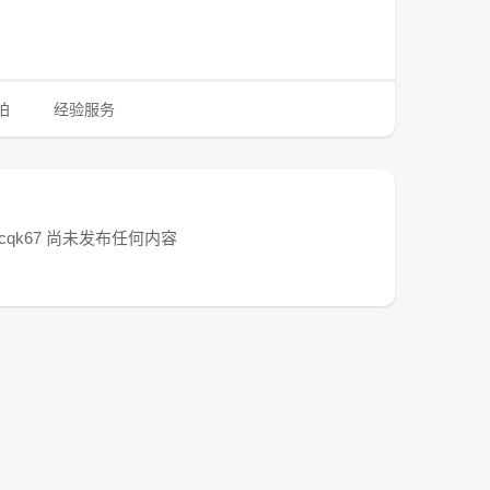
拍
经验服务
fscqk67 尚未发布任何内容