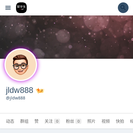
经验市
jldw888
@jldw888
动态
群组
赞
关注
粉丝
照片
视频
快拍
0
0