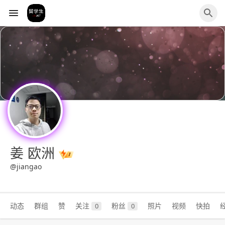
姜 欧洲
@jiangao
动态
群组
赞
关注
粉丝
照片
视频
快拍
0
0