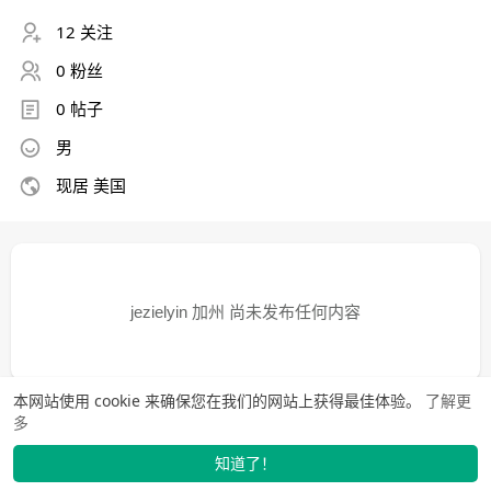
12 关注
0 粉丝
0 帖子
男
现居 美国
jezielyin 加州 尚未发布任何内容
本网站使用 cookie 来确保您在我们的网站上获得最佳体验。
了解更
多
知道了！
找学长
动态
市场
我的
发布