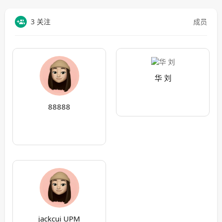
3 关注
成员
华 刘
88888
jackcui UPM