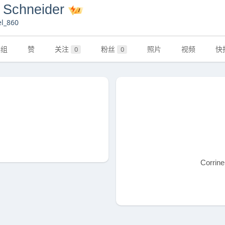
e Schneider
l_860
群组
赞
关注
粉丝
照片
视频
快
0
0
Corri