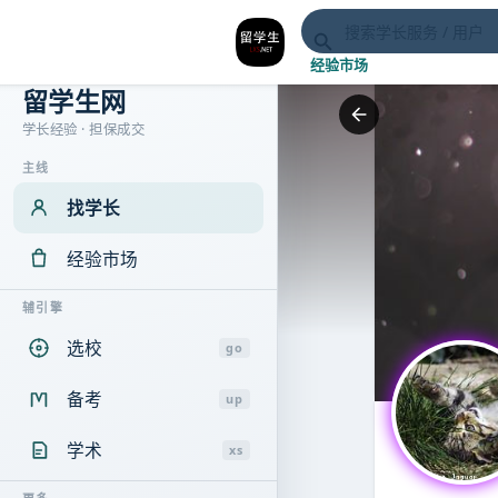
经验市场
留学生网
学长经验 · 担保成交
主线
找学长
经验市场
辅引擎
选校
go
备考
up
学术
xs