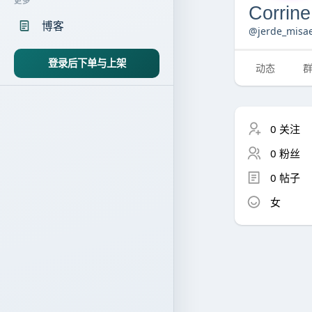
更多
Corrin
博客
@jerde_misae
登录后下单与上架
动态
0 关注
0 粉丝
0 帖子
女