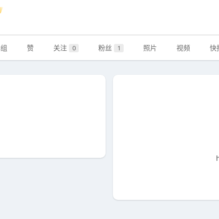
群组
赞
关注
粉丝
照片
视频
快
0
1