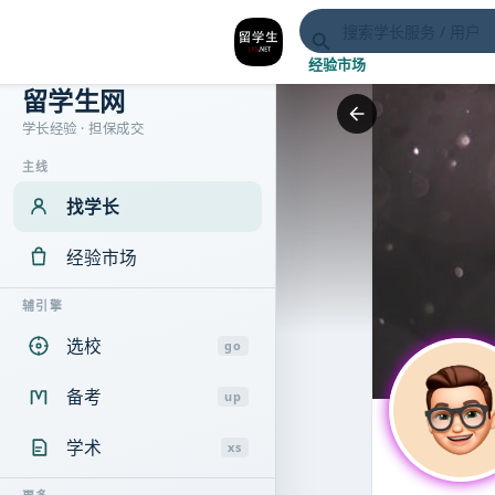
经验市场
留学生网
学长经验 · 担保成交
主线
找学长
经验市场
辅引擎
选校
go
备考
up
学术
xs