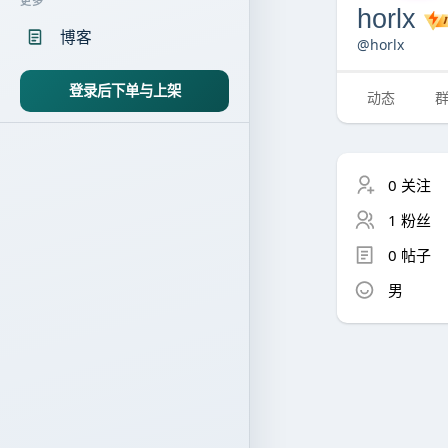
更多
horlx
博客
@horlx
登录后下单与上架
动态
0 关注
1 粉丝
0 帖子
男