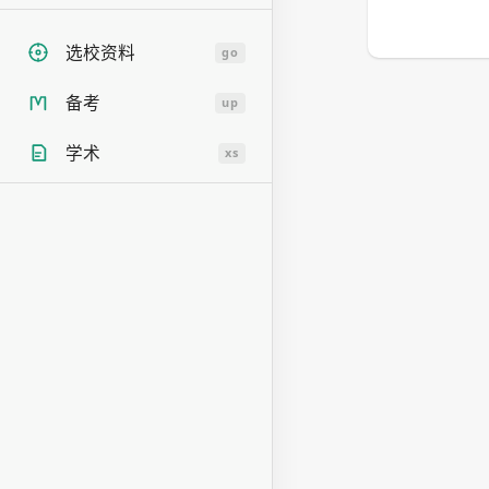
选校资料
go
备考
up
学术
xs