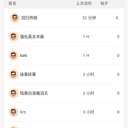
姓名
上次访问
帖子
回归传统
32 分钟
0
强化真言术盾
1 H
0
kaki
1 H
0
詠奏妖華
2 小时
0
陆奥白浪庵滔天
2 小时
0
lirs
3 小时
0