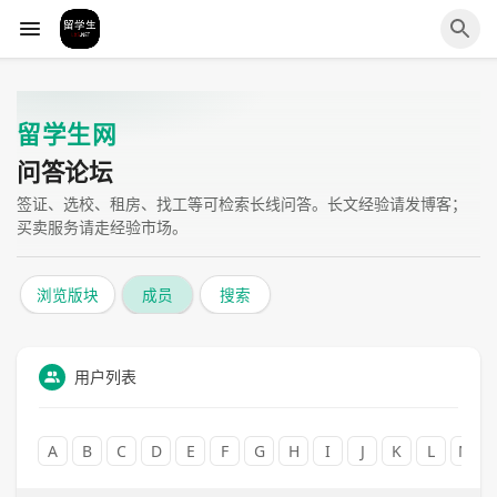
留学生网
问答论坛
签证、选校、租房、找工等可检索长线问答。长文经验请发博客；
买卖服务请走经验市场。
浏览版块
成员
搜索
用户列表
A
B
C
D
E
F
G
H
I
J
K
L
M